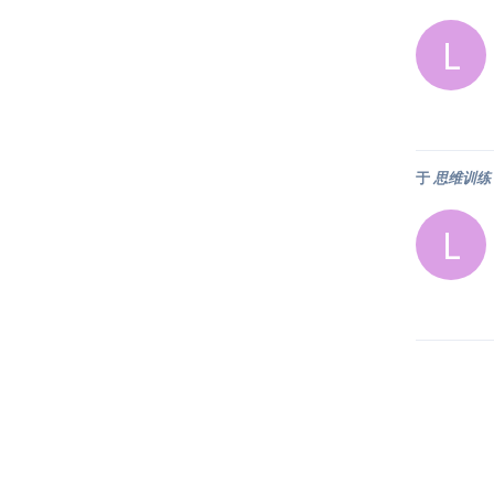
L
于
思维训练：
L