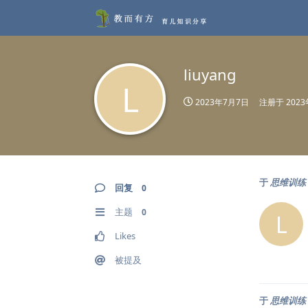
liuyang
L
2023年7月7日
注册于
202
于
思维训练：
回复
0
主题
0
L
Likes
被提及
于
思维训练：