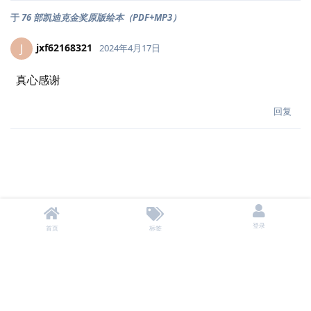
于
76 部凯迪克金奖原版绘本（PDF+MP3）
jxf62168321
J
2024年4月17日
真心感谢
回复
登录
首页
标签