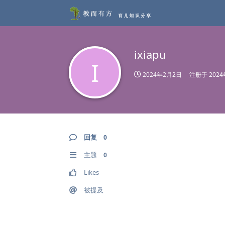
ixiapu
I
2024年2月2日
注册于
202
回复
0
主题
0
Likes
被提及