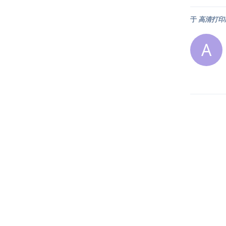
于
高清打印
A