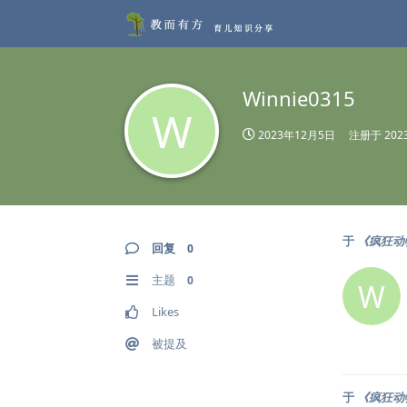
Winnie0315
W
2023年12月5日
注册于
20
于
《疯狂动
回复
0
主题
0
W
Likes
被提及
于
《疯狂动