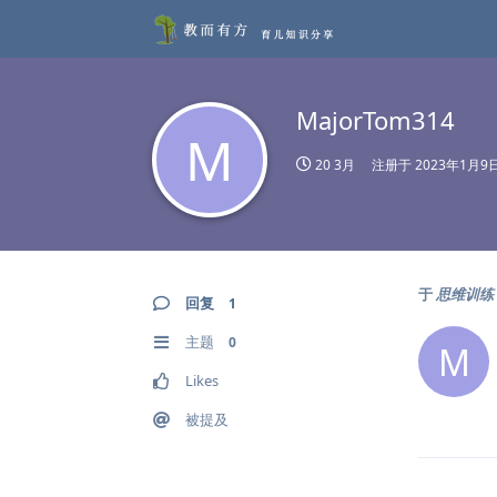
MajorTom314
M
20 3月
注册于
2023年1月9
于
思维训练：
回复
1
主题
0
M
Likes
被提及