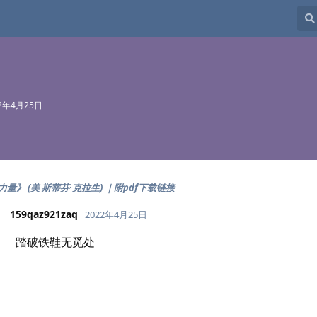
22年4月25日
量》 (美 斯蒂芬·克拉生) ｜附pdf下载链接
159qaz921zaq
2022年4月25日
踏破铁鞋无觅处