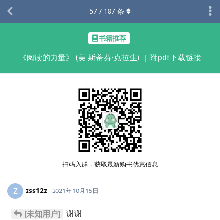
57
/
187
条
书籍推荐
《阅读的力量》 (美 斯蒂芬·克拉生) ｜附pdf下载链接
扫码入群，获取最新购书优惠信息
zss12z
Z
2021年10月15日
谢谢
[未知用户]