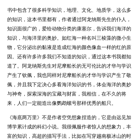
书中包含了很多科学知识，地理、文化、地质学，这么多
的知识，这本书里都有，作者通过阿龙纳斯先生的仆人，
知识面很广的，爱给动物分类的康塞尔，告诉我们海洋的
知识，与海洋里的奥妙。如红海一种名叫三棱藻的微小生
物，它分泌出的黏液是造成红海的颜色像血一样的红的原
因。还有许多许多我们不知道的知识，通过这本书我都知
道了。阿龙纳斯先生对尼摩船长的无可伦比的才华与学识
产生了钦佩，我也同样对尼摩船长的才华与学识产生了敬
佩，并且我下定决心多看海洋知识的书，体会海洋的奥妙
与神奇，探索深海的宝藏与财富，我相信，在不久的将
来，人们一定能造出像鹦鹉螺号那样优秀的船只。
《海底两万里》不是作者空凭想象捏造的，它是由远见加
博学累计成的科幻小说。我很佩服作者惊人的想象力，丰
富的知识，高超的描写手法，比如在写穿越南极冰山的时