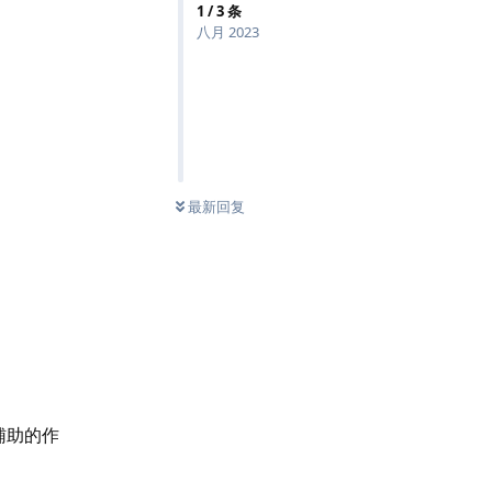
1
/
3
条
八月 2023
最新回复
辅助的作