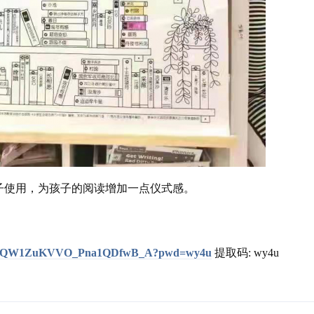
子使用，为孩子的阅读增加一点仪式感。
m/s/1cQW1ZuKVVO_Pna1QDfwB_A?pwd=wy4u
提取码: wy4u